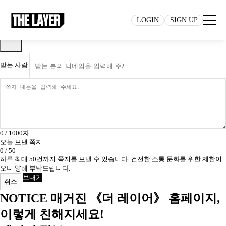
NOTICE
Test
쪽지 쓰기
Open
LOGIN
SIGN UP
Menu
Logo
받는 사람
0
/ 1000자
오늘 보낸 쪽지
0
/
50
하루 최대 50건까지 쪽지를 보낼 수 있습니다.
건전한 소통 문화를 위한 제한이
오니 양해 부탁드립니다.
보내기
취소
NOTICE
매거진 《더 레이어》 홈페이지,
이렇게 친해지세요!